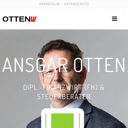
IMPRESSUM
DATENSCHUTZ
ANSGAR OTTEN
DIPL.-FINANZWIRT (FH) &
STEUERBERATER