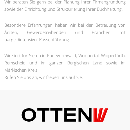
Wir beraten Sie gern bei der Planung Ihrer Firmengründung
sowie der Einrichtung und Strukturierung Ihrer Buchhaltung.
Besondere Erfahrungen haben wir bei der Betreuung von
Ärzten, Gewerbetreibenden und Branchen mit
bargeldintensiver Kassenführung.
Wir sind für Sie da in Radevormwald, Wuppertal, Wipperfürth,
Remscheid und im ganzen Bergischen Land sowie im
Märkischen Kreis.
Rufen Sie uns an, wir freuen uns auf Sie.