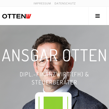
IMPRESSUM
DATENSCHUTZ
ANSGAR OTTEN
DIPL.-FINANZWIRT (FH) &
STEUERBERATER